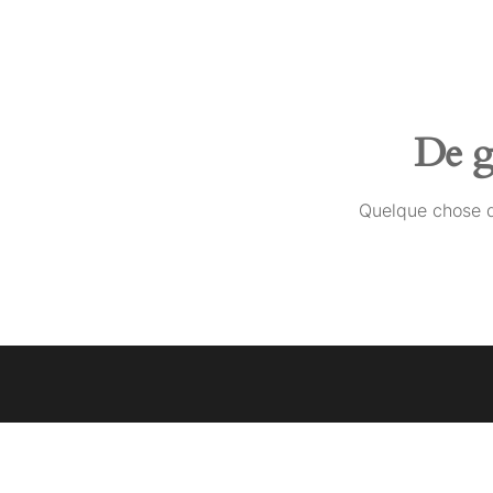
Skip
to
the
content
De gr
Quelque chose d’